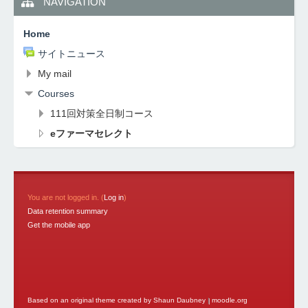
NAVIGATION
Home
サイトニュース
My mail
Courses
111回対策全日制コース
eファーマセレクト
You are not logged in. (
Log in
)
Data retention summary
Get the mobile app
Based on an original theme created by Shaun Daubney
|
moodle.org