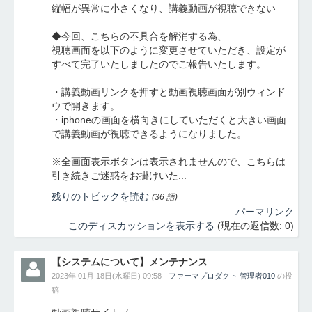
縦幅が異常に小さくなり、講義動画が視聴できない
◆今回、こちらの不具合を解消する為、
視聴画面を以下のように変更させていただき、設定が
すべて完了いたしましたのでご報告いたします。
・講義動画リンクを押すと動画視聴画面が別ウィンド
ウで開きます。
・iphoneの画面を横向きにしていただくと大きい画面
で講義動画が視聴できるようになりました。
※全画面表示ボタンは表示されませんので、こちらは
引き続きご迷惑をお掛けいた...
残りのトピックを読む
(36 語)
パーマリンク
このディスカッションを表示する
(現在の返信数: 0)
【システムについて】メンテナンス
2023年 01月 18日(水曜日) 09:58 -
ファーマプロダクト 管理者010
の投
稿