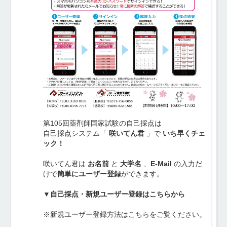
第105回薬剤師国家試験の自己採点は
自己採点システム「
咲いてん君
」で
いち早くチェ
ック！
咲いてん君は
お名前
と
大学名
、
E-Mail
の入力だ
けで
簡単にユーザー登録
ができます。
▼自己採点・新規ユーザー登録はこちらから
※新規ユーザー登録方法は
こちら
をご覧ください。