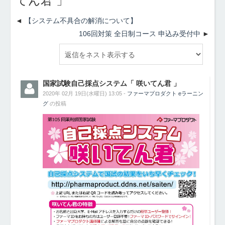
てん君 」
【システム不具合の解消について】
106回対策 全日制コース 申込み受付中
国家試験自己採点システム「 咲いてん君 」
2020年 02月 19日(水曜日) 13:05 -
ファーマプロダクト eラーニン
グ
の投稿