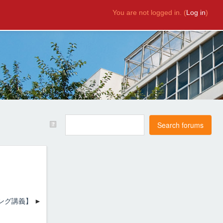
You are not logged in. (
Log in
)
ニング講義】