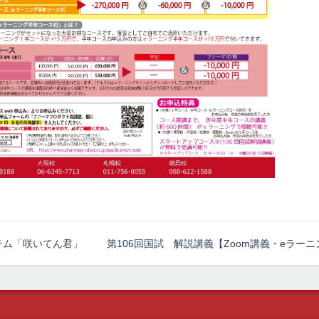
テム「咲いてん君」
第106回国試 解説講義【Zoom講義・eラー