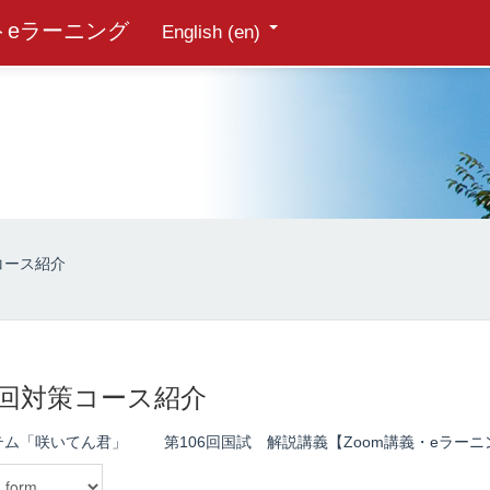
トeラーニング
English ‎(en)‎
策コース紹介
07回対策コース紹介
テム「咲いてん君」
第106回国試 解説講義【Zoom講義・eラー