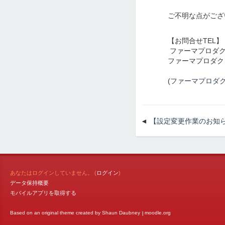
ご不明な点がござ
【お問合せTEL】 
ファーマプロダクト東
ファーマプロダクト名
(
ファーマプロダク
【設定変更作業のお知
あなたはログインしていません。 (
ログイン
)
データ保持概要
モバイルアプリを取得する
Based on an original theme created by Shaun Daubney
|
moodle.org