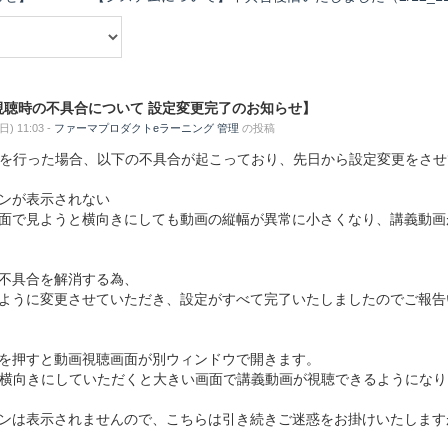
画視聴時の不具合について 設定変更完了のお知らせ】
) 11:03 -
ファーマプロダクトeラーニング 管理
の投稿
画再生を行った場合、以下の不具合が起こっており、先日から設定変更をさ
ンが表示されない
面で見ようと横向きにしても動画の縦幅が異常に小さくなり、講義動画
不具合を解消する為、
ように変更させていただき、設定がすべて完了いたしましたのでご報告
を押すと動画視聴画面が別ウィンドウで開きます。
画面を横向きにしていただくと大きい画面で講義動画が視聴できるようにな
ンは表示されませんので、こちらは引き続きご迷惑をお掛けいたします