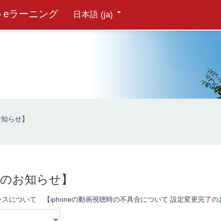
トeラーニング
日本語 ‎(ja)‎
お知らせ】
業のお知らせ】
ンスについて
【iphoneの動画視聴時の不具合について 設定変更完了